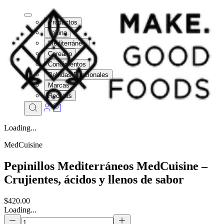
Productos
Tahina
Mediterráneo
Coreano
Condimentos
Bebidas Funcionales
Marcas
Recetas
Loading...
MedCuisine
Pepinillos Mediterráneos MedCuisine –
Crujientes, ácidos y llenos de sabor
$420.00
Loading...